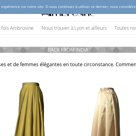
 expérience sur notre site. Si vous continuez à utiliser ce dernier, nous considér
 Lyon
(vêtements et accessoires)
ne fois Ambrosine
Nous trouver à Lyon et ailleurs
Toutes no
BACK FROM INDIA
uses et de femmes élégantes en toute circonstance. Comment