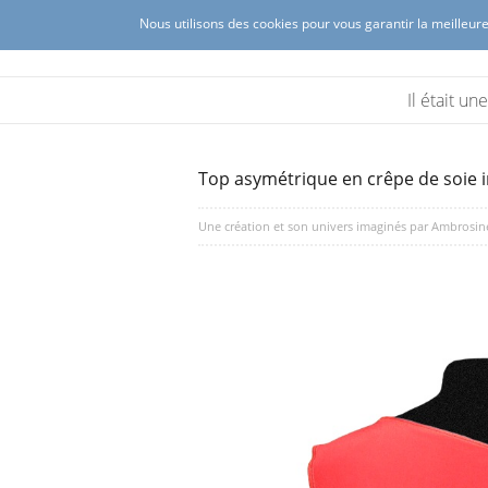
Nous utilisons des cookies pour vous garantir la meilleure
Ambrosine créations
Création de mode féminine à Lyon 
Il était u
Top asymétrique en crêpe de soie 
Une création et son univers imaginés par
Ambrosin