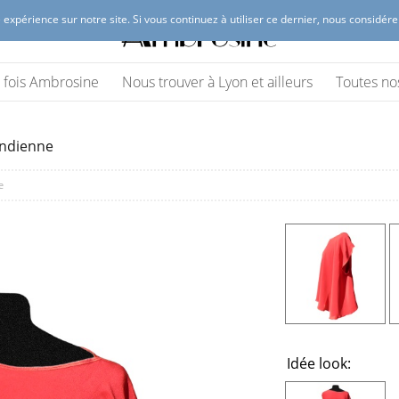
 expérience sur notre site. Si vous continuez à utiliser ce dernier, nous considér
 Lyon
(vêtements et accessoires)
ne fois Ambrosine
Nous trouver à Lyon et ailleurs
Toutes no
indienne
e
Idée look: