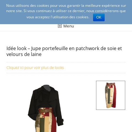
Nous utilisons des cookies pour vous garantir la meilleure expérience sur
notre site. Si vous continuez à utiliser ce dernier, nous considérerons que
vous acceptez l'utilisation des cookies.
OK
Ambrosine créations Lyon
Création de mode féminine à Lyon (vêtements et
Menu
accessoires)
Idée look – Jupe portefeuille en patchwork de soie et
velours de laine
Cliquez ici pour voir plus de looks