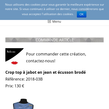
Nous utilisons des cookies pour vous garantir la meilleure expérience sur
notre site. Si vous continuez à utiliser ce dernier, nous considérerons que
vous acceptez l'utilisation des cookies.
OK
Ambrosine créations Lyon
Création de mode féminine à Lyon (vêtements et
Menu
accessoires)
COMMANDE ARTICLE
Pour commander cette création,
contactez-nous!
Crop top à jabot en jean et écusson brodé
Référence: 2018-03B
Prix: 130 €