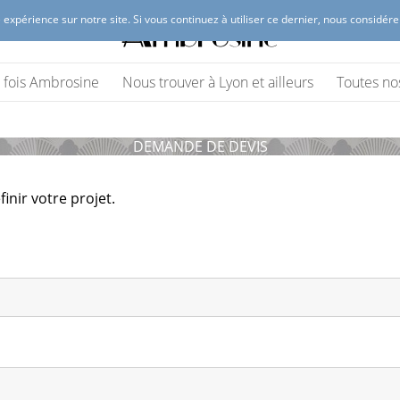
 expérience sur notre site. Si vous continuez à utiliser ce dernier, nous considér
 Lyon
(vêtements et accessoires)
ne fois Ambrosine
Nous trouver à Lyon et ailleurs
Toutes no
DEMANDE DE DEVIS
inir votre projet.