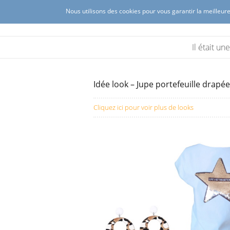
Nous utilisons des cookies pour vous garantir la meilleure
Ambrosine créations
Création de mode féminine à Lyon 
Il était u
Idée look – Jupe portefeuille drapé
Cliquez ici pour voir plus de looks