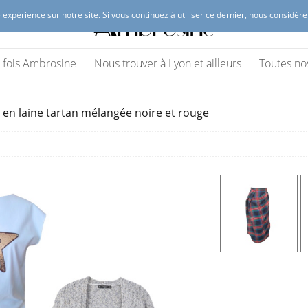
 expérience sur notre site. Si vous continuez à utiliser ce dernier, nous considér
 Lyon
(vêtements et accessoires)
ne fois Ambrosine
Nous trouver à Lyon et ailleurs
Toutes no
e en laine tartan mélangée noire et rouge