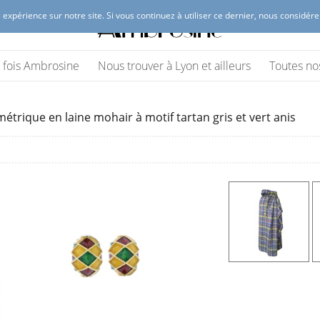
 expérience sur notre site. Si vous continuez à utiliser ce dernier, nous considér
 Lyon
(vêtements et accessoires)
ne fois Ambrosine
Nous trouver à Lyon et ailleurs
Toutes no
étrique en laine mohair à motif tartan gris et vert anis