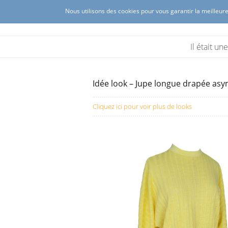
Nous utilisons des cookies pour vous garantir la meilleure
Ambrosine créations
Création de mode féminine à Lyon 
Il était u
Idée look – Jupe longue drapée asym
Cliquez ici pour voir plus de looks