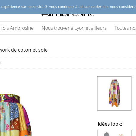
 expérience sur notre site. Si vous continuez à utiliser ce dernier, nous considér
 Lyon
(vêtements et accessoires)
ne fois Ambrosine
Nous trouver à Lyon et ailleurs
Toutes no
work de coton et soie
e
Idées look: