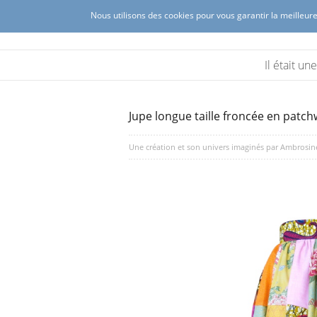
Nous utilisons des cookies pour vous garantir la meilleure
Ambrosine créations
Création de mode féminine à Lyon 
Il était u
Jupe longue taille froncée en patch
Une création et son univers imaginés par
Ambrosin