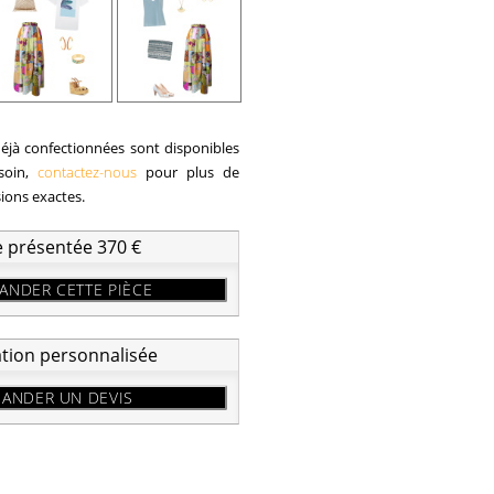
éjà confectionnées sont disponibles
esoin,
contactez-nous
pour plus de
sions exactes.
e présentée 370 €
NDER CETTE PIÈCE
ation personnalisée
ANDER UN DEVIS