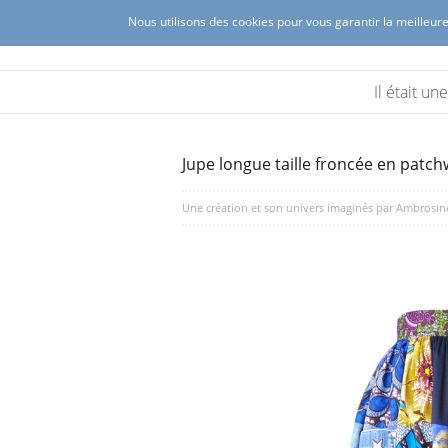
Nous utilisons des cookies pour vous garantir la meilleure
Ambrosine créations
Création de mode féminine à Lyon 
Il était u
Jupe longue taille froncée en patch
Une création et son univers imaginés par
Ambrosin