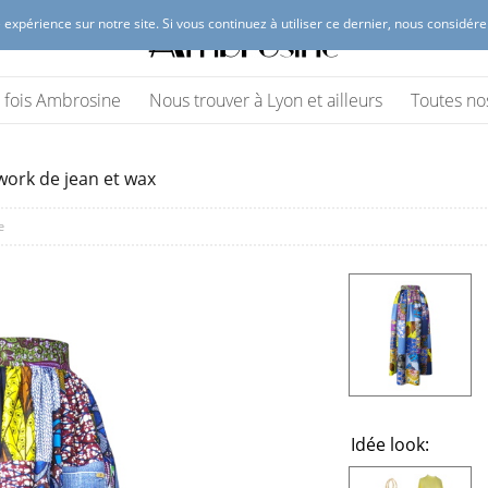
 expérience sur notre site. Si vous continuez à utiliser ce dernier, nous considér
 Lyon
(vêtements et accessoires)
ne fois Ambrosine
Nous trouver à Lyon et ailleurs
Toutes no
work de jean et wax
e
Idée look: