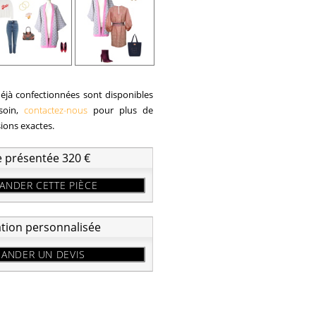
éjà confectionnées sont disponibles
esoin,
contactez-nous
pour plus de
sions exactes.
e présentée 320 €
NDER CETTE PIÈCE
ation personnalisée
ANDER UN DEVIS