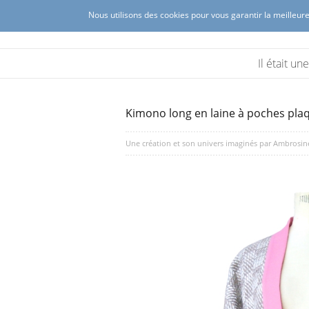
Nous utilisons des cookies pour vous garantir la meilleure
Ambrosine créations
Création de mode féminine à Lyon 
Il était u
Kimono long en laine à poches pla
Une création et son univers imaginés par
Ambrosin