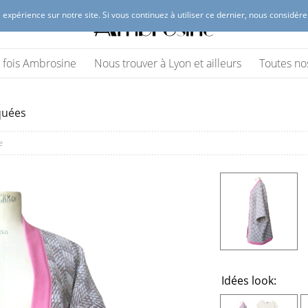
 expérience sur notre site. Si vous continuez à utiliser ce dernier, nous considér
 Lyon
(vêtements et accessoires)
ne fois Ambrosine
Nous trouver à Lyon et ailleurs
Toutes no
quées
e
Idées look: