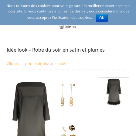
Nous utilisons des cookies pour vous garantir la meilleure expérience sur
notre site. Si vous continuez à utiliser ce dernier, nous considérerons que
vous acceptez l'utilisation des cookies.
OK
Ambrosine créations Lyon
Création de mode féminine à Lyon (vêtements et
Menu
accessoires)
Idée look – Robe du soir en satin et plumes
Cliquez ici pour voir plus de looks